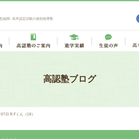
塾|福岡- 高卒認定試験の個別指導塾
高認塾ブログ
月07日 R.Fくん（18）