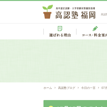
高認
ホーム
高認塾ブログ
今日の一言
07