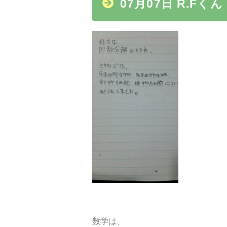
07月07日 R.Fくん
数学は、