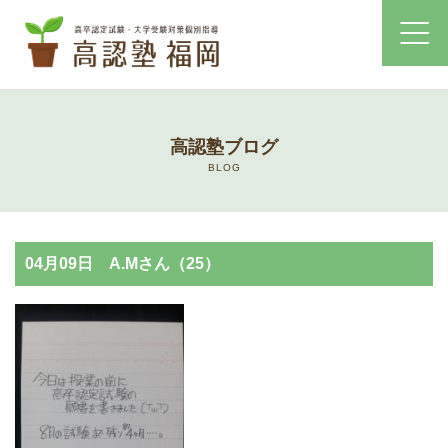
ホーム
高認塾ブログ
コース・料金案内
BLOG
高認塾はゆっくり・しっかりサポート
04月09日 A.Mさん（25）
高認塾のご案内
講師紹介
高卒認定試験とは
高卒認定試験にかかる費用