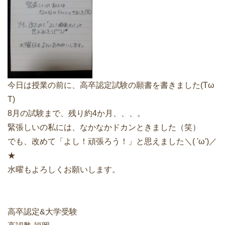
どうやって勉強する？
合格後の進路
よくあるご質問
今日は授業の前に、高卒認定試験の願書を書きました(Tω
T)
オンライン個別指導
8月の試験まで、残り約4か月、、、。
アクセス情報
緊張しいの私には、なかなかドカンときました（笑）
でも、改めて「よし！頑張ろう！」と思えました＼( 'ω')／
プライバシーポリシー
★
水曜もよろしくお願いします。
お問い合わせ
高認塾ブログ
高卒認定&大学受験