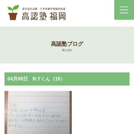
ホーム
高認塾ブログ
コース・料金案内
BLOG
高認塾はゆっくり・しっかりサポート
04月06日 N.Yくん（16）
高認塾のご案内
講師紹介
高卒認定試験とは
高卒認定試験にかかる費用