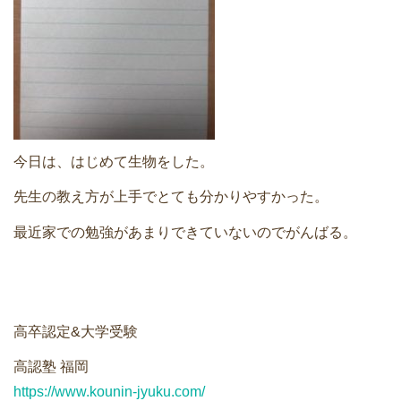
どうやって勉強する？
合格後の進路
よくあるご質問
今日は、はじめて生物をした。
オンライン個別指導
先生の教え方が上手でとても分かりやすかった。
アクセス情報
最近家での勉強があまりできていないのでがんばる。
プライバシーポリシー
お問い合わせ
高卒認定&大学受験
高認塾ブログ
高認塾 福岡
https://www.kounin-jyuku.com/