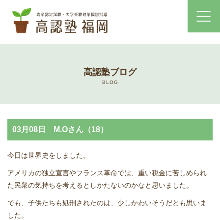
ホーム
高認塾ブログ
コース・料金案内
BLOG
高認塾はゆっくり・しっかりサポート
03月08日 M.Oさん（18）
高認塾のご案内
今日は世界史をしました。
講師紹介
アメリカの独立宣言やフランス革命では、重い税金に苦しめられ
た民衆の気持ちを考えるとしかたないのかなと思いました。
高卒認定試験とは
でも、子供たちも処刑されたのは、少しかわいそうだとも思いま
高卒認定試験にかかる費用
した。