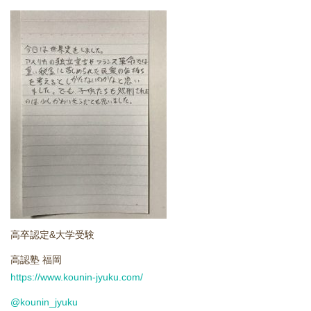
どうやって勉強する？
合格後の進路
よくあるご質問
オンライン個別指導
アクセス情報
プライバシーポリシー
高卒認定&大学受験
お問い合わせ
高認塾 福岡
https://www.kounin-jyuku.com/
高認塾ブログ
@kounin_jyuku