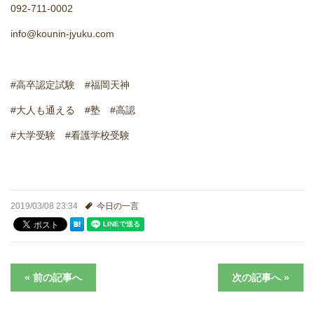
092-711-0002
進学実績
info@kounin-jyuku.com
生徒さんの声
#高卒認定試験 #福岡天神
#大人も通える #塾 #高認
#大学受験 #看護学校受験
2019/03/08 23:34
今日の一言
« 前の記事へ
次の記事へ »