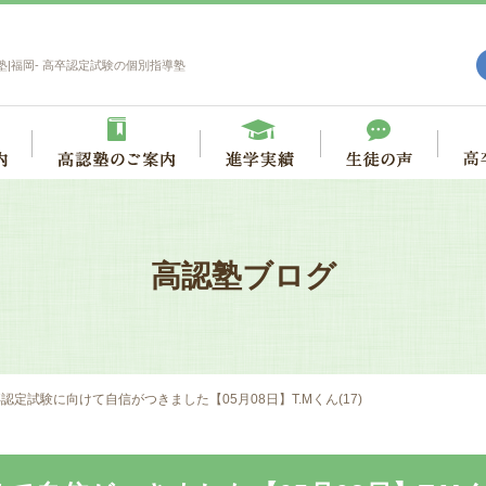
塾|福岡- 高卒認定試験の個別指導塾
高認塾ブログ
認定試験に向けて自信がつきました【05月08日】T.Mくん(17)