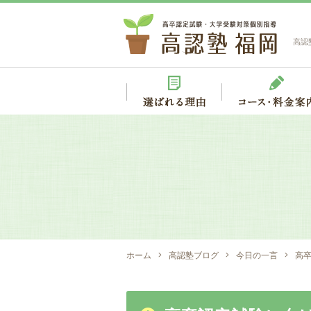
高認
ホーム
高認塾ブログ
今日の一言
高卒