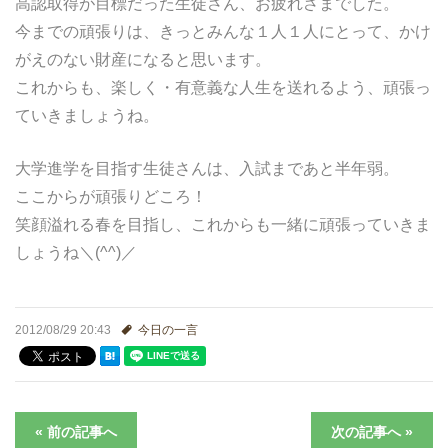
高認取得が目標だった生徒さん、お疲れさまでした。
今までの頑張りは、きっとみんな１人１人にとって、かけ
どうやって勉強する？
がえのない財産になると思います。
これからも、楽しく・有意義な人生を送れるよう、頑張っ
合格後の進路
ていきましょうね。
よくあるご質問
大学進学を目指す生徒さんは、入試まであと半年弱。
ここからが頑張りどころ！
オンライン個別指導
笑顔溢れる春を目指し、これからも一緒に頑張っていきま
アクセス情報
しょうね＼(^^)／
プライバシーポリシー
2012/08/29 20:43
今日の一言
お問い合わせ
高認塾ブログ
« 前の記事へ
次の記事へ »