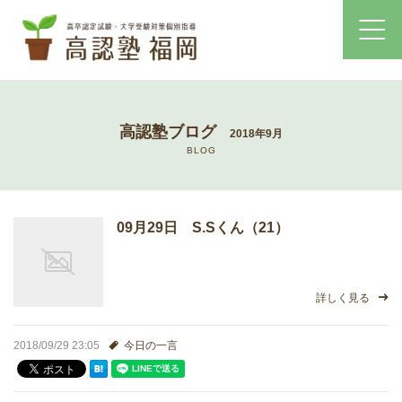
ホーム
高認塾ブログ
2018年9月
コース・料金案内
BLOG
高認塾はゆっくり・しっかりサポート
09月29日 S.Sくん（21）
高認塾のご案内
講師紹介
詳しく見る
高卒認定試験とは
2018/09/29 23:05
今日の一言
高卒認定試験にかかる費用