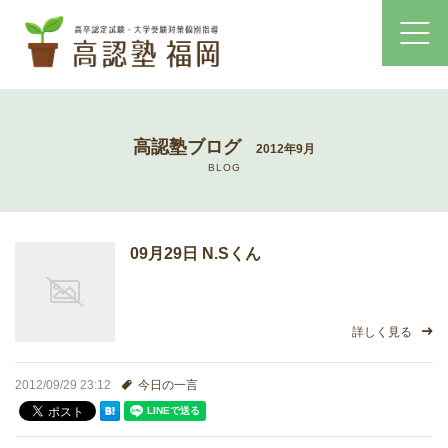
ホーム
高認塾ブログ
2012年9月
コース・料金案内
BLOG
高認塾はゆっくり・しっかりサポート
09月29日 N.Sくん
高認塾のご案内
講師紹介
詳しく見る
高卒認定試験とは
2012/09/29 23:12
今日の一言
高卒認定試験にかかる費用