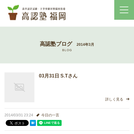
ホーム
高認塾ブログ
2014年3月
コース・料金案内
BLOG
高認塾はゆっくり・しっかりサポート
03月31日 S.Tさん
高認塾のご案内
講師紹介
詳しく見る
高卒認定試験とは
2014/03/31 23:24
今日の一言
高卒認定試験にかかる費用