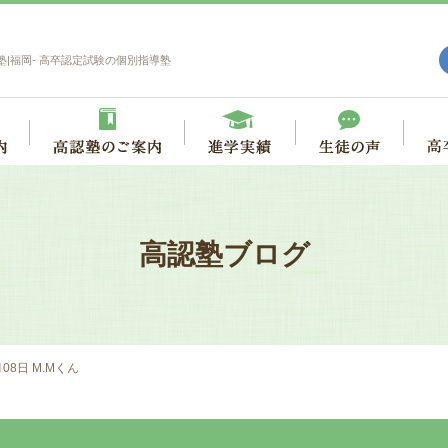
塾|福岡- 高卒認定試験の個別指導塾
高認塾ブログ
月08日 M.Mくん