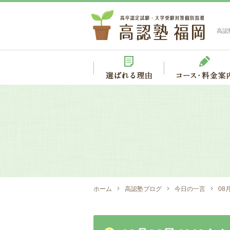
高認
ホーム
高認塾ブログ
今日の一言
08