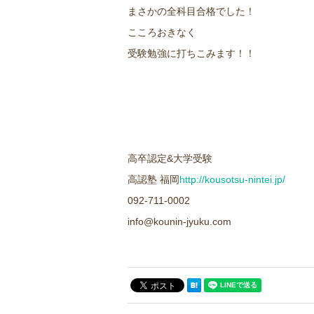
まさかの全科目合格でした！
こころおきなく
受験勉強に打ちこみます！！
高卒認定&大学受験
高認塾 福岡
http://kousotsu-nintei.jp/
092-711-0002
info@kounin-jyuku.com