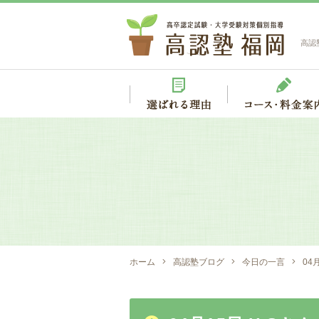
高認
ホーム
高認塾ブログ
今日の一言
04