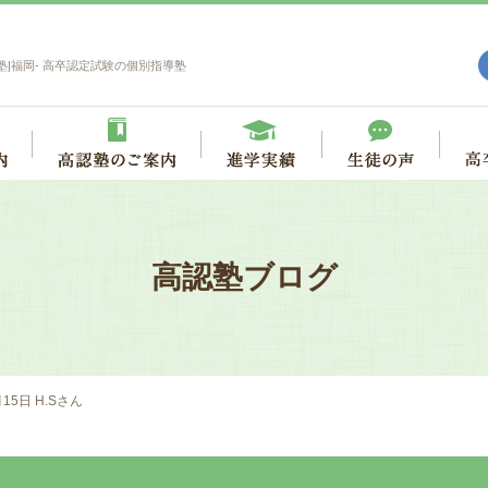
塾|福岡- 高卒認定試験の個別指導塾
高認塾ブログ
月15日 H.Sさん