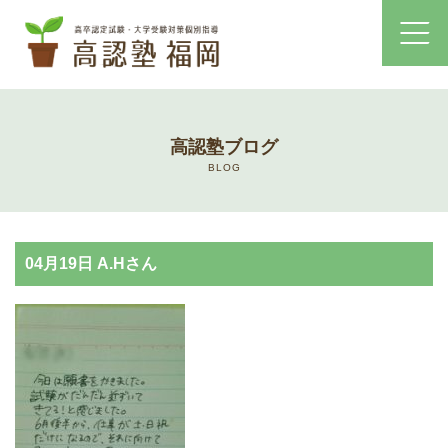
ホーム
高認塾ブログ
コース・料金案内
BLOG
高認塾はゆっくり・しっかりサポート
04月19日 A.Hさん
高認塾のご案内
講師紹介
高卒認定試験とは
高卒認定試験にかかる費用