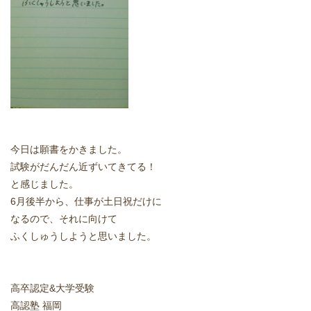
どうやって勉強する？
合格後の進路
よくあるご質問
オンライン個別指導
今日は願書をかきました。
試験がだんだん近ずいてきてる！
アクセス情報
と感じました。
6月後半から、仕事が土日祝だけに
プライバシーポリシー
なるので、それに向けて
ふくしゅうしようと思いました。
お問い合わせ
高認塾ブログ
高卒認定&大学受験
高認塾 福岡