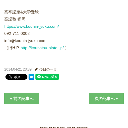
進学実績
高卒認定&大学受験
生徒さんの声
高認塾 福岡
https://www.kounin-jyuku.com/
092-711-0002
info@kounin-jyuku.com
（旧H.P
.:http://kousotsu-nintei.jp/
）
2014/04/21 23:39
今日の一言
« 前の記事へ
次の記事へ »