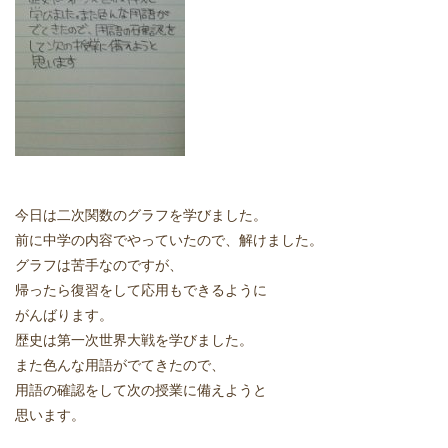
どうやって勉強する？
合格後の進路
よくあるご質問
オンライン個別指導
今日は二次関数のグラフを学びました。
前に中学の内容でやっていたので、解けました。
アクセス情報
グラフは苦手なのですが、
帰ったら復習をして応用もできるように
プライバシーポリシー
がんばります。
歴史は第一次世界大戦を学びました。
お問い合わせ
また色んな用語がでてきたので、
用語の確認をして次の授業に備えようと
高認塾ブログ
思います。