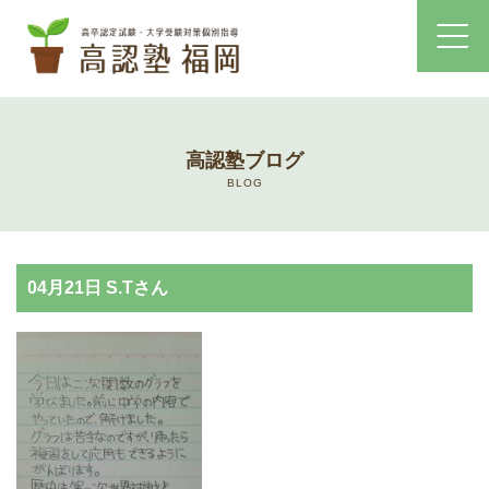
ホーム
高認塾ブログ
コース・料金案内
BLOG
高認塾はゆっくり・しっかりサポート
04月21日 S.Tさん
高認塾のご案内
講師紹介
高卒認定試験とは
高卒認定試験にかかる費用