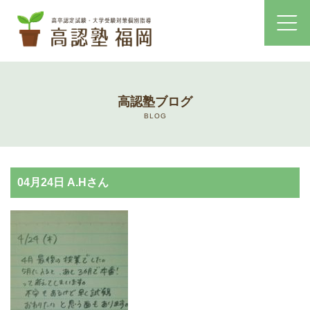
ホーム
高認塾ブログ
コース・料金案内
BLOG
高認塾はゆっくり・しっかりサポート
04月24日 A.Hさん
高認塾のご案内
講師紹介
高卒認定試験とは
高卒認定試験にかかる費用