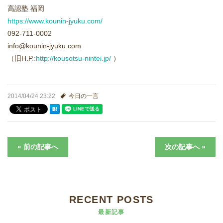
進学実績
高認塾 福岡
https://www.kounin-jyuku.com/
生徒さんの声
092-711-0002
info@kounin-jyuku.com
（旧H.P
.:http://kousotsu-nintei.jp/
）
2014/04/24 23:22
今日の一言
« 前の記事へ
次の記事へ »
RECENT POSTS
最新記事