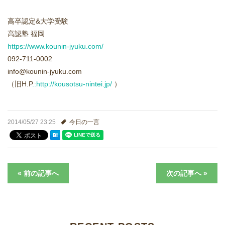
進学実績
高卒認定&大学受験
生徒さんの声
高認塾 福岡
https://www.kounin-jyuku.com/
092-711-0002
info@kounin-jyuku.com
（旧H.P
.:http://kousotsu-nintei.jp/
）
2014/05/27 23:25
今日の一言
« 前の記事へ
次の記事へ »