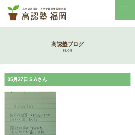
ホーム
高認塾ブログ
コース・料金案内
BLOG
高認塾はゆっくり・しっかりサポート
05月27日 S.Aさん
高認塾のご案内
講師紹介
高卒認定試験とは
高卒認定試験にかかる費用