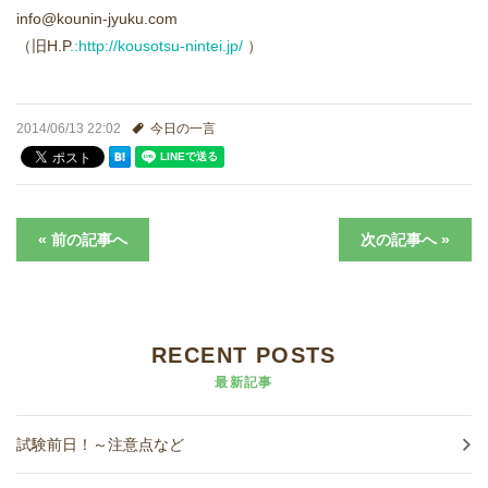
進学実績
info@kounin-jyuku.com
（旧H.P
.:http://kousotsu-nintei.jp/
）
生徒さんの声
2014/06/13 22:02
今日の一言
« 前の記事へ
次の記事へ »
RECENT POSTS
最新記事
試験前日！～注意点など