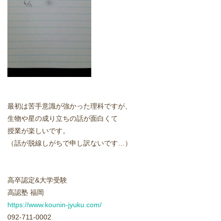
どうやって勉強する？
合格後の進路
よくあるご質問
オンライン個別指導
最初は苦手意識が強かった理科ですが、
生物や星の成り立ちの話が面白くて
アクセス情報
授業が楽しいです。
（話が脱線しがちで申し訳ないです…）
プライバシーポリシー
お問い合わせ
高卒認定&大学受験
高認塾 福岡
高認塾ブログ
https://www.kounin-jyuku.com/
092-711-0002