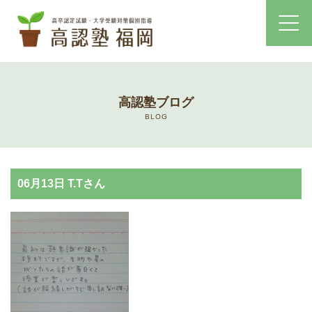
ホーム
高認塾ブログ
コース・料金案内
BLOG
高認塾はゆっくり・しっかりサポート
06月13日 T.Tさん
高認塾のご案内
講師紹介
高卒認定試験とは
高卒認定試験にかかる費用