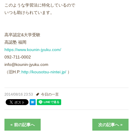
進学実績
このような学習法に特化しているので
いつも助けられています。
生徒さんの声
高卒認定&大学受験
高認塾 福岡
https://www.kounin-jyuku.com/
092-711-0002
info@kounin-jyuku.com
（旧H.P
.:http://kousotsu-nintei.jp/
）
2014/08/16 23:53
今日の一言
« 前の記事へ
次の記事へ »