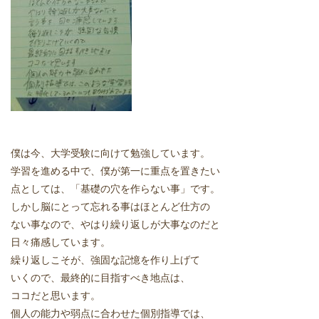
どうやって勉強する？
合格後の進路
よくあるご質問
オンライン個別指導
僕は今、大学受験に向けて勉強しています。
学習を進める中で、僕が第一に重点を置きたい
アクセス情報
点としては、「基礎の穴を作らない事」です。
しかし脳にとって忘れる事はほとんど仕方の
プライバシーポリシー
ない事なので、やはり繰り返しが大事なのだと
日々痛感しています。
お問い合わせ
繰り返しこそが、強固な記憶を作り上げて
いくので、最終的に目指すべき地点は、
高認塾ブログ
ココだと思います。
個人の能力や弱点に合わせた個別指導では、