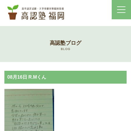
ホーム
高認塾ブログ
コース・料金案内
BLOG
高認塾はゆっくり・しっかりサポート
08月16日 R.Mくん
高認塾のご案内
講師紹介
高卒認定試験とは
高卒認定試験にかかる費用