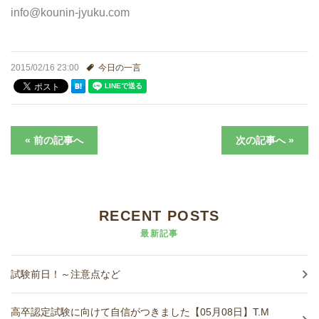
進学実績
info@kounin-jyuku.com
生徒さんの声
2015/02/16 23:00
今日の一言
« 前の記事へ
次の記事へ »
RECENT POSTS
最新記事
試験前日！～注意点など
高卒認定試験に向けて自信がつきました【05月08日】T.M