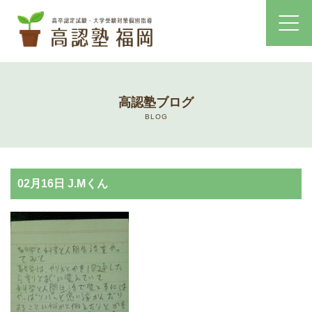
ホーム
高認塾ブログ
コース・料金案内
BLOG
高認塾はゆっくり・しっかりサポート
02月16日 J.Mくん
高認塾のご案内
講師紹介
高卒認定試験とは
高卒認定試験にかかる費用