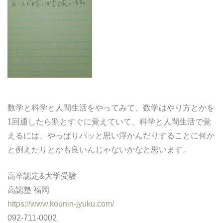
どうやって勉強する？
合格後の進路
よくあるご質問
オンライン個別指導
数学と科学と人間生活をやってみて、数学はやり方とかを
1回通したら割とすぐに覚えていて、科学と人間生活で覚
アクセス情報
えるには、やっぱりパッと思い浮かんだりすることに何か
と例えたりとかも良いんじゃないかなと思います。
プライバシーポリシー
高卒認定&大学受験
お問い合わせ
高認塾 福岡
高認塾ブログ
https://www.kounin-jyuku.com/
092-711-0002