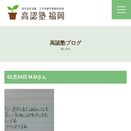
ホーム
高認塾ブログ
コース・料金案内
BLOG
高認塾はゆっくり・しっかりサポート
02月24日 M.Mさん
高認塾のご案内
講師紹介
高卒認定試験とは
高卒認定試験にかかる費用