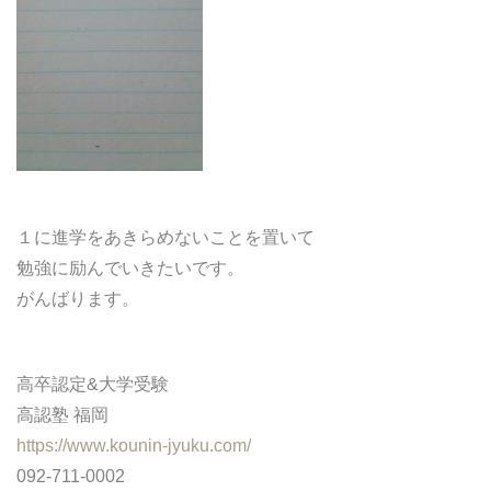
どうやって勉強する？
合格後の進路
よくあるご質問
オンライン個別指導
１に進学をあきらめないことを置いて
勉強に励んでいきたいです。
アクセス情報
がんばります。
プライバシーポリシー
高卒認定&大学受験
お問い合わせ
高認塾 福岡
https://www.kounin-jyuku.com/
高認塾ブログ
092-711-0002