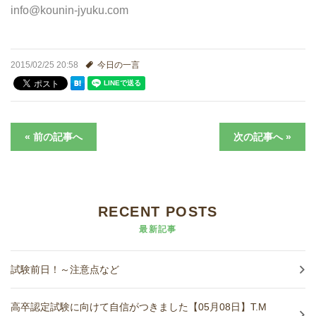
進学実績
info@kounin-jyuku.com
生徒さんの声
2015/02/25 20:58
今日の一言
« 前の記事へ
次の記事へ »
RECENT POSTS
最新記事
試験前日！～注意点など
高卒認定試験に向けて自信がつきました【05月08日】T.M