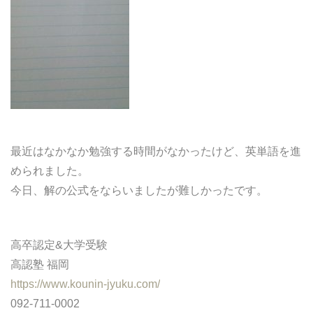
どうやって勉強する？
合格後の進路
よくあるご質問
オンライン個別指導
最近はなかなか勉強する時間がなかったけど、英単語を進
められました。
アクセス情報
今日、解の公式をならいましたが難しかったです。
プライバシーポリシー
高卒認定&大学受験
お問い合わせ
高認塾 福岡
https://www.kounin-jyuku.com/
高認塾ブログ
092-711-0002