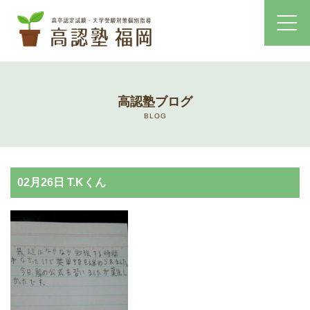
ホーム
高認塾ブログ
コース・料金案内
BLOG
高認塾はゆっくり・しっかりサポート
02月26日 T.Kくん
高認塾のご案内
講師紹介
高卒認定試験とは
高卒認定試験にかかる費用