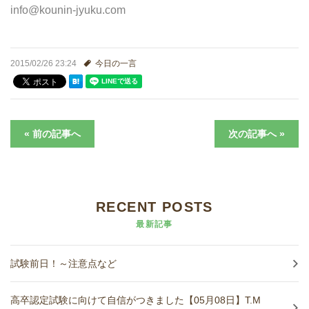
進学実績
info@kounin-jyuku.com
生徒さんの声
2015/02/26 23:24
今日の一言
« 前の記事へ
次の記事へ »
RECENT POSTS
最新記事
試験前日！～注意点など
高卒認定試験に向けて自信がつきました【05月08日】T.M