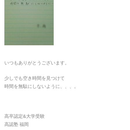
どうやって勉強する？
合格後の進路
よくあるご質問
オンライン個別指導
いつもありがとうございます。
アクセス情報
少しでも空き時間を見つけて
時間を無駄にしないように、、、。
プライバシーポリシー
お問い合わせ
高卒認定&大学受験
高認塾ブログ
高認塾 福岡