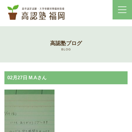
ホーム
高認塾ブログ
コース・料金案内
BLOG
高認塾はゆっくり・しっかりサポート
02月27日 M.Aさん
高認塾のご案内
講師紹介
高卒認定試験とは
高卒認定試験にかかる費用