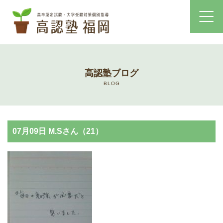
ホーム
高認塾ブログ
コース・料金案内
BLOG
高認塾はゆっくり・しっかりサポート
07月09日 M.Sさん（21）
高認塾のご案内
講師紹介
高卒認定試験とは
高卒認定試験にかかる費用