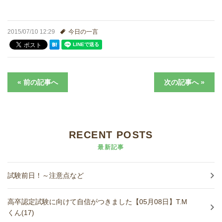
進学実績
2015/07/10 12:29
今日の一言
生徒さんの声
« 前の記事へ
次の記事へ »
RECENT POSTS
最新記事
試験前日！～注意点など
高卒認定試験に向けて自信がつきました【05月08日】T.M
くん(17)