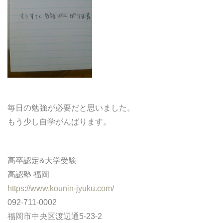
どうやって勉強する？
合格後の進路
よくあるご質問
オンライン個別指導
毎日の勉強が必要だと思いました。
もう少し自学がんばります。
アクセス情報
プライバシーポリシー
高卒認定&大学受験
高認塾 福岡
お問い合わせ
https://www.kounin-jyuku.com/
092-711-0002
高認塾ブログ
福岡市中央区渡辺通5-23-2