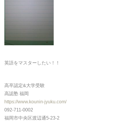
どうやって勉強する？
合格後の進路
よくあるご質問
オンライン個別指導
英語をマスターしたい！！
アクセス情報
高卒認定&大学受験
プライバシーポリシー
高認塾 福岡
https://www.kounin-jyuku.com/
お問い合わせ
092-711-0002
福岡市中央区渡辺通5-23-2
高認塾ブログ