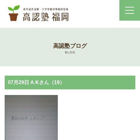
ホーム
高認塾ブログ
コース・料金案内
BLOG
高認塾はゆっくり・しっかりサポート
07月29日 A.Kさん（19）
高認塾のご案内
講師紹介
高卒認定試験とは
高卒認定試験にかかる費用