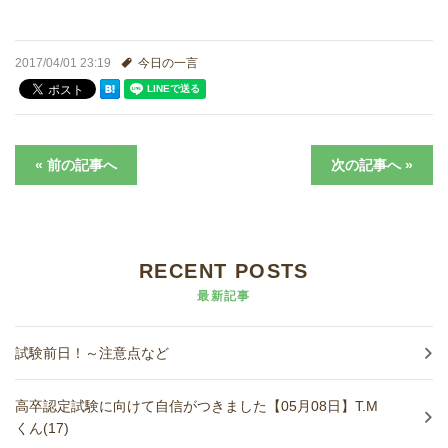
進学実績
2017/04/01 23:19
今日の一言
生徒さんの声
« 前の記事へ
次の記事へ »
RECENT POSTS
最新記事
試験前日！～注意点など
高卒認定試験に向けて自信がつきました【05月08日】T.M
くん(17)