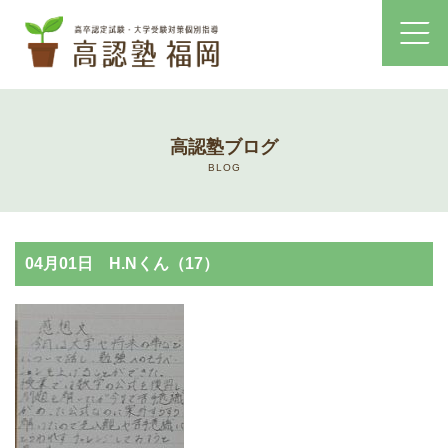
ホーム
高認塾ブログ
コース・料金案内
BLOG
高認塾はゆっくり・しっかりサポート
04月01日 H.Nくん（17）
高認塾のご案内
講師紹介
高卒認定試験とは
高卒認定試験にかかる費用