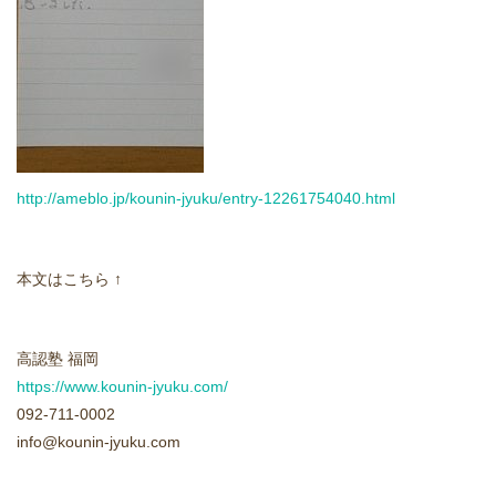
どうやって勉強する？
合格後の進路
よくあるご質問
http://ameblo.jp/kounin-jyuku/entry-12261754040.html
オンライン個別指導
アクセス情報
本文はこちら ↑
プライバシーポリシー
高認塾 福岡
https://www.kounin-jyuku.com/
お問い合わせ
092-711-0002
info@kounin-jyuku.com
高認塾ブログ