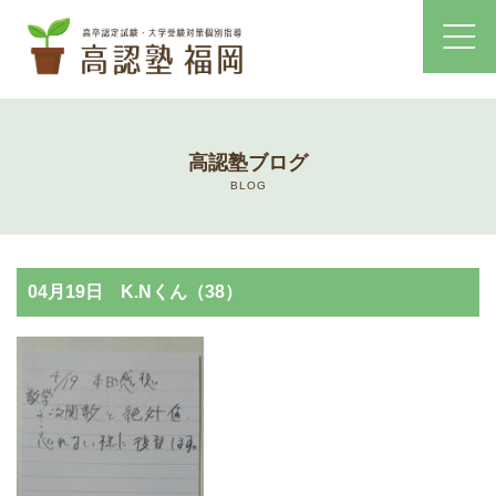
ホーム
高認塾ブログ
コース・料金案内
BLOG
高認塾はゆっくり・しっかりサポート
04月19日 K.Nくん（38）
高認塾のご案内
講師紹介
高卒認定試験とは
高卒認定試験にかかる費用