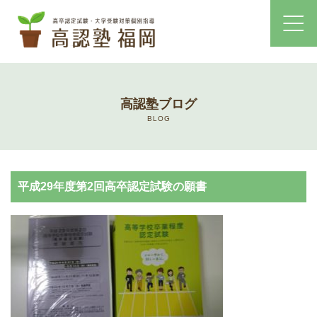
ホーム
高認塾ブログ
コース・料金案内
BLOG
高認塾はゆっくり・しっかりサポート
平成29年度第2回高卒認定試験の願書
高認塾のご案内
講師紹介
高卒認定試験とは
高卒認定試験にかかる費用