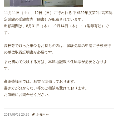
どうやって勉強する？
11月11日（土）、12日（日）に行われる 平成29年度第2回高卒認
定試験の受験案内（願書）が配布されています。
合格後の進路
出願期間は、8月31日（木）～9月14日（木）・（消印有効）で
す。
よくあるご質問
高校等で取った単位をお持ちの方は、試験免除の申請に学校発行
オンライン個別指導
の単位取得証明書が必要です。
また初めて受験する方は、本籍地記載の住民票が必要となりま
アクセス情報
す。
プライバシーポリシー
高認塾福岡では、願書も準備しております。
書き方が分からない等のご相談も受けております。
お問い合わせ
お気軽にお問合せください。
高認塾ブログ
2017/09/01 20:25
お知らせ