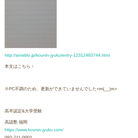
どうやって勉強する？
合格後の進路
よくあるご質問
http://ameblo.jp/kounin-jyuku/entry-12312483744.html
オンライン個別指導
本文はこちら ↑
アクセス情報
※PC不調のため、更新ができていませんでした<m(__)m>
プライバシーポリシー
お問い合わせ
高卒認定&大学受験
高認塾 福岡
高認塾ブログ
https://www.kounin-jyuku.com/
092-711-0002