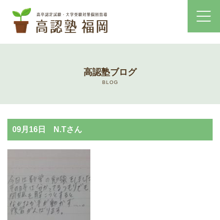
ホーム
高認塾ブログ
コース・料金案内
BLOG
高認塾はゆっくり・しっかりサポート
09月16日 N.Tさん
高認塾のご案内
講師紹介
高卒認定試験とは
高卒認定試験にかかる費用