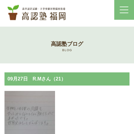
ホーム
高認塾ブログ
コース・料金案内
BLOG
高認塾はゆっくり・しっかりサポート
09月27日 R.Mさん（21）
高認塾のご案内
講師紹介
高卒認定試験とは
高卒認定試験にかかる費用