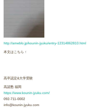
どうやって勉強する？
合格後の進路
よくあるご質問
http://ameblo.jp/kounin-jyuku/entry-12314862810.html
オンライン個別指導
本文はこちら ↑
アクセス情報
プライバシーポリシー
高卒認定&大学受験
お問い合わせ
高認塾 福岡
https://www.kounin-jyuku.com/
高認塾ブログ
092-711-0002
info@kounin-jyuku.com