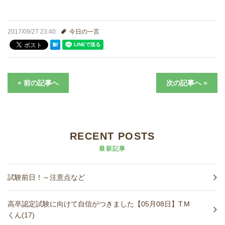
進学実績
2017/09/27 23:40
今日の一言
生徒さんの声
« 前の記事へ
次の記事へ »
RECENT POSTS
最新記事
試験前日！～注意点など
高卒認定試験に向けて自信がつきました【05月08日】T.M
くん(17)