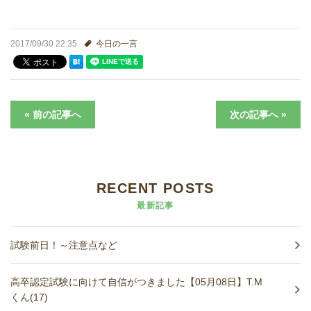
進学実績
2017/09/30 22:35
今日の一言
生徒さんの声
« 前の記事へ
次の記事へ »
RECENT POSTS
最新記事
試験前日！～注意点など
高卒認定試験に向けて自信がつきました【05月08日】T.M
くん(17)