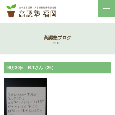
ホーム
高認塾ブログ
コース・料金案内
BLOG
高認塾はゆっくり・しっかりサポート
09月30日 R.Tさん（25）
高認塾のご案内
講師紹介
高卒認定試験とは
高卒認定試験にかかる費用