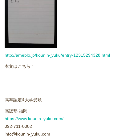
どうやって勉強する？
合格後の進路
よくあるご質問
http://ameblo.jp/kounin-jyuku/entry-12315294328.html
オンライン個別指導
本文はこちら ↑
アクセス情報
プライバシーポリシー
高卒認定&大学受験
お問い合わせ
高認塾 福岡
https://www.kounin-jyuku.com/
高認塾ブログ
092-711-0002
info@kounin-jyuku.com