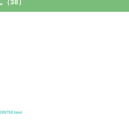
ん（38）
8699759.html