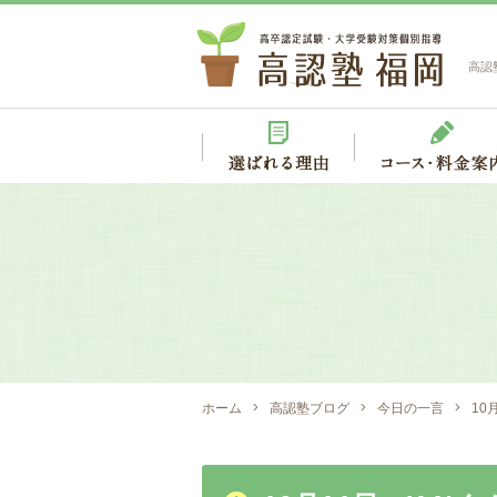
高認
ホーム
高認塾ブログ
今日の一言
10