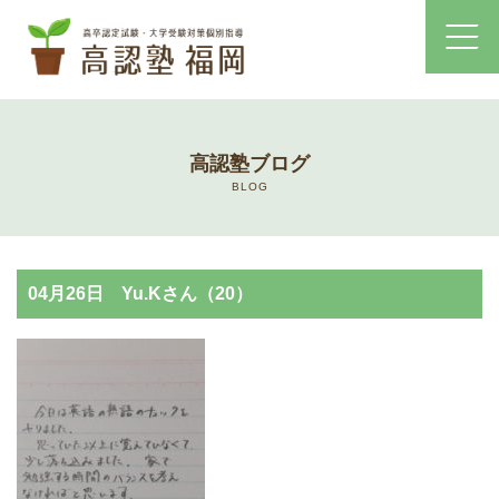
ホーム
高認塾ブログ
コース・料金案内
BLOG
高認塾はゆっくり・しっかりサポート
04月26日 Yu.Kさん（20）
高認塾のご案内
講師紹介
高卒認定試験とは
高卒認定試験にかかる費用