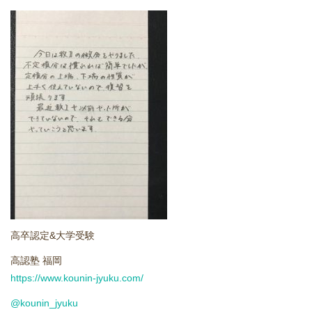
どうやって勉強する？
合格後の進路
よくあるご質問
オンライン個別指導
アクセス情報
プライバシーポリシー
高卒認定&大学受験
お問い合わせ
高認塾 福岡
https://www.kounin-jyuku.com/
高認塾ブログ
@kounin_jyuku