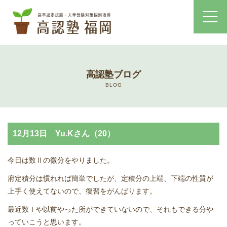
ホーム
高認塾ブログ
コース・料金案内
BLOG
高認塾はゆっくり・しっかりサポート
12月13日 Yu.Kさん（20）
高認塾のご案内
今日は数Ⅱの微分をやりました。
講師紹介
府定積分は慣れれば簡単でしたが、定積分の上端、下端の性質が
上手く使えてないので、復習をがんばります。
高卒認定試験とは
最近数Ⅰや以前やった所ができていないので、それもできる分や
高卒認定試験にかかる費用
っていこうと思います。