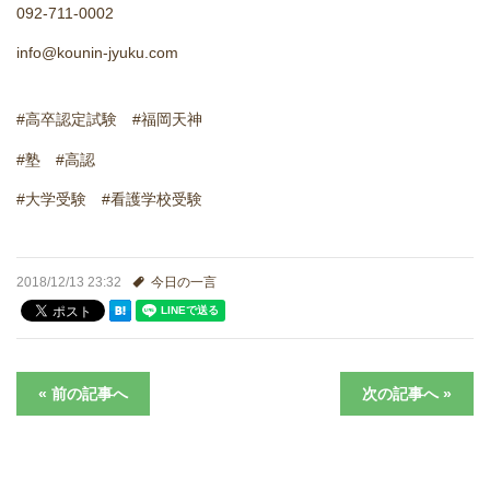
092-711-0002
進学実績
info@kounin-jyuku.com
生徒さんの声
#高卒認定試験 #福岡天神
#塾 #高認
#大学受験 #看護学校受験
2018/12/13 23:32
今日の一言
« 前の記事へ
次の記事へ »