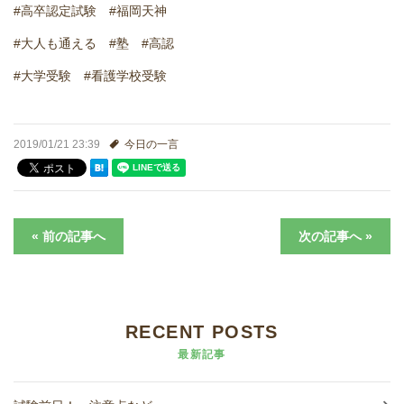
#高卒認定試験 #福岡天神
進学実績
#大人も通える #塾 #高認
生徒さんの声
#大学受験 #看護学校受験
2019/01/21 23:39
今日の一言
« 前の記事へ
次の記事へ »
RECENT POSTS
最新記事