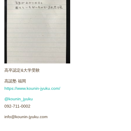
どうやって勉強する？
合格後の進路
よくあるご質問
オンライン個別指導
高卒認定&大学受験
アクセス情報
高認塾 福岡
https://www.kounin-jyuku.com/
プライバシーポリシー
@kounin_jyuku
お問い合わせ
092-711-0002
info@kounin-jyuku.com
高認塾ブログ