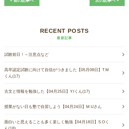
« 前の記事へ
次の記事へ »
進学実績
生徒さんの声
RECENT POSTS
最新記事
試験前日！～注意点など
高卒認定試験に向けて自信がつきました【05月08日】T.M
くん(17)
古文と情報を勉強した【04月25日】Y.Iくん(17)
授業がない日も塾で自習しよう【04月24日】M.Uさん
面白いと思えることも多く楽しく勉強【04月18日】S.Oく
ん(18)