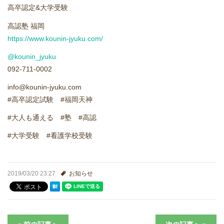
高卒認定&大学受験
どうやって勉強する？
高認塾 福岡
https://www.kounin-jyuku.com/
合格後の進路
@kounin_jyuku
092-711-0002
よくあるご質問
info@kounin-jyuku.com
オンライン個別指導
#高卒認定試験 #福岡天神
#大人も通える #塾 #高認
アクセス情報
#大学受験 #看護学校受験
プライバシーポリシー
2019/03/20 23:27
お知らせ
お問い合わせ
高認塾ブログ