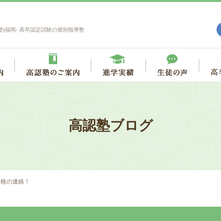
塾|福岡- 高卒認定試験の個別指導塾
高認塾ブログ
合格の連絡！