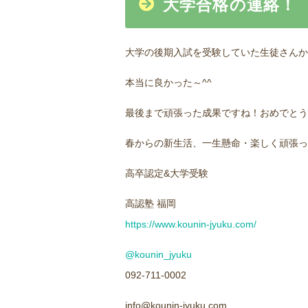
大学合格の連絡！
大学の後期入試を受験していた生徒さんか
本当に良かった～^^
最後まで頑張った成果ですね！おめでとう
春からの新生活、一生懸命・楽しく頑張っ
高卒認定&大学受験
高認塾 福岡
https://www.kounin-jyuku.com/
@kounin_jyuku
092-711-0002
info@kounin-jyuku.com