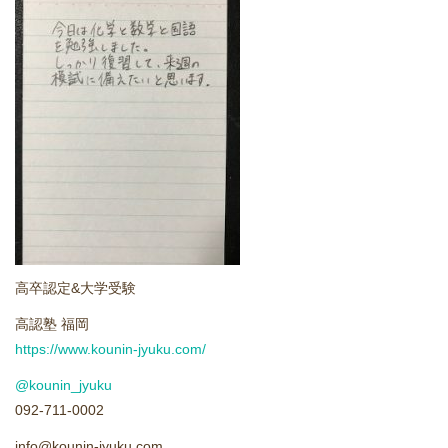
どうやって勉強する？
合格後の進路
よくあるご質問
オンライン個別指導
アクセス情報
高卒認定&大学受験
プライバシーポリシー
高認塾 福岡
https://www.kounin-jyuku.com/
お問い合わせ
@kounin_jyuku
高認塾ブログ
092-711-0002
info@kounin-jyuku.com