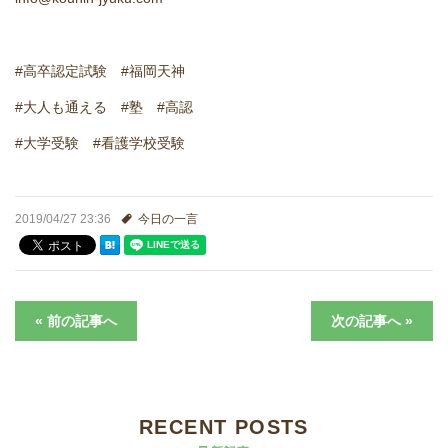
進学実績
生徒さんの声
#高卒認定試験 #福岡天神
#大人も通える #塾 #高認
#大学受験 #看護学校受験
2019/04/27 23:36
今日の一言
« 前の記事へ
次の記事へ »
RECENT POSTS