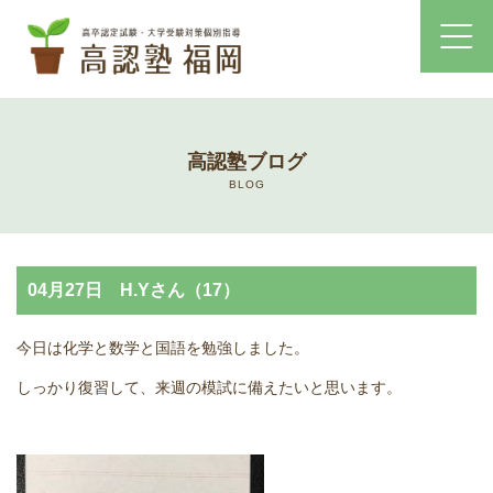
ホーム
高認塾ブログ
コース・料金案内
BLOG
高認塾はゆっくり・しっかりサポート
04月27日 H.Yさん（17）
高認塾のご案内
今日は化学と数学と国語を勉強しました。
講師紹介
しっかり復習して、来週の模試に備えたいと思います。
高卒認定試験とは
高卒認定試験にかかる費用