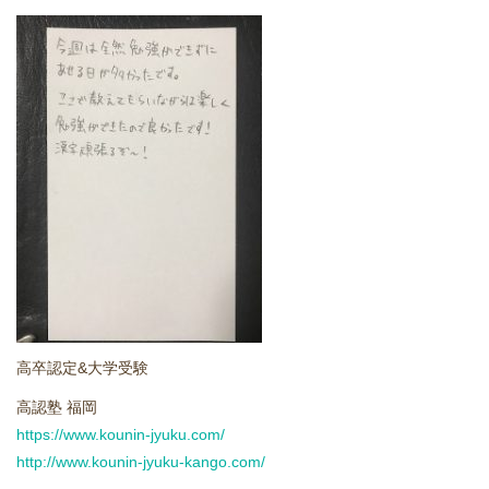
どうやって勉強する？
合格後の進路
よくあるご質問
オンライン個別指導
アクセス情報
プライバシーポリシー
高卒認定&大学受験
お問い合わせ
高認塾 福岡
https://www.kounin-jyuku.com/
高認塾ブログ
http://www.kounin-jyuku-kango.com/