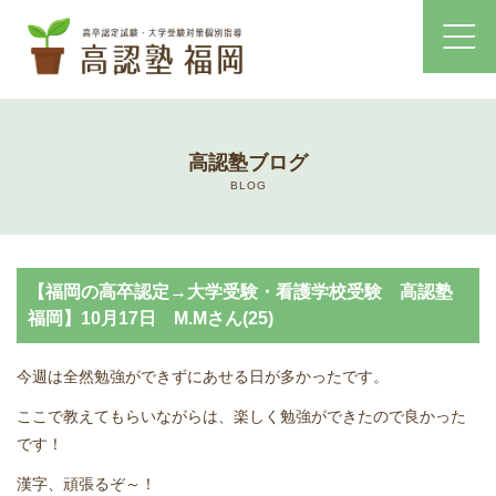
ホーム
高認塾ブログ
コース・料金案内
BLOG
高認塾はゆっくり・しっかりサポート
【福岡の高卒認定→大学受験・看護学校受験 高認塾
高認塾のご案内
福岡】10月17日 M.Mさん(25)
講師紹介
今週は全然勉強ができずにあせる日が多かったです。
ここで教えてもらいながらは、楽しく勉強ができたので良かった
高卒認定試験とは
です！
高卒認定試験にかかる費用
漢字、頑張るぞ～！