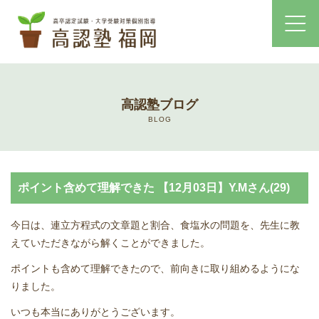
ホーム
高認塾ブログ
コース・料金案内
BLOG
高認塾はゆっくり・しっかりサポート
ポイント含めて理解できた 【12月03日】Y.Mさん(29)
高認塾のご案内
今日は、連立方程式の文章題と割合、食塩水の問題を、先生に教
講師紹介
えていただきながら解くことができました。
ポイントも含めて理解できたので、前向きに取り組めるようにな
高卒認定試験とは
りました。
高卒認定試験にかかる費用
いつも本当にありがとうございます。