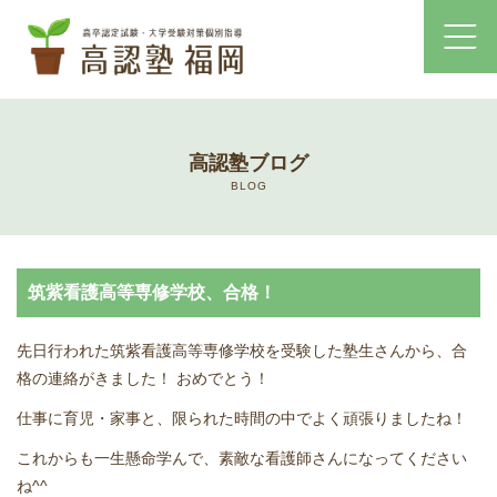
ホーム
高認塾ブログ
コース・料金案内
BLOG
高認塾はゆっくり・しっかりサポート
筑紫看護高等専修学校、合格！
高認塾のご案内
先日行われた筑紫看護高等専修学校を受験した塾生さんから、合
講師紹介
格の連絡がきました！ おめでとう！
仕事に育児・家事と、限られた時間の中でよく頑張りましたね！
高卒認定試験とは
これからも一生懸命学んで、素敵な看護師さんになってください
高卒認定試験にかかる費用
ね^^