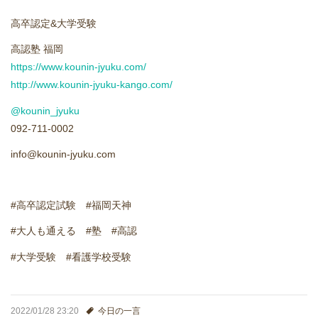
進学実績
高卒認定&大学受験
生徒さんの声
高認塾 福岡
https://www.kounin-jyuku.com/
http://www.kounin-jyuku-kango.com/
@kounin_jyuku
092-711-0002
info@kounin-jyuku.com
#高卒認定試験 #福岡天神
#大人も通える #塾 #高認
#大学受験 #看護学校受験
2022/01/28 23:20
今日の一言