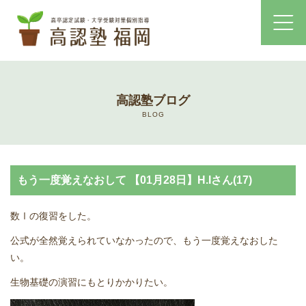
ホーム
高認塾ブログ
コース・料金案内
BLOG
高認塾はゆっくり・しっかりサポート
もう一度覚えなおして 【01月28日】H.Iさん(17)
高認塾のご案内
数Ⅰの復習をした。
講師紹介
公式が全然覚えられていなかったので、もう一度覚えなおした
い。
高卒認定試験とは
生物基礎の演習にもとりかかりたい。
高卒認定試験にかかる費用