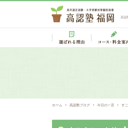
高認
ホーム
高認塾ブログ
今日の一言
すご