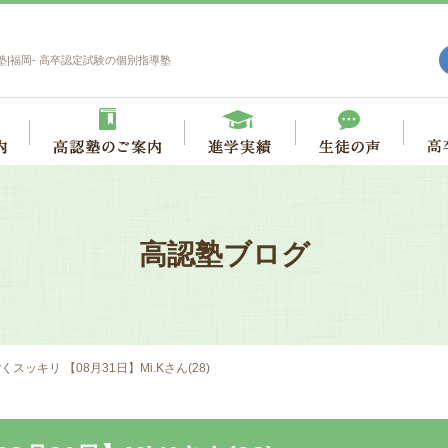
塾|福岡- 高卒認定試験の個別指導塾
高認塾ブログ
くスッキリ 【08月31日】Mi.Kさん(28)