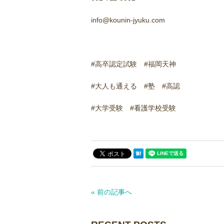
info@kounin-jyuku.com
#高卒認定試験 #福岡天神
#大人も通える #塾 #高認
#大学受験 #看護学校受験
« 前の記事へ