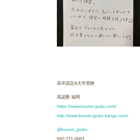
高卒認定&大学受験
高認塾 福岡
https://www.kounin-jyuku.com/
http://www.kounin-jyuku-kango.com/
@kounin_jyuku
092-711-0002