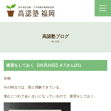
ホーム
高認塾ブログ
コース・料金案内
BLOG
高認塾はゆっくり・しっかりサポート
復習をしておく 【05月24日】A.Tさん(21)
高認塾のご案内
生物
講師紹介
今の時点では、割と理解できている。
高卒認定試験とは
進むにつれてあいまいになっているので、復習をしておく。
高卒認定試験にかかる費用