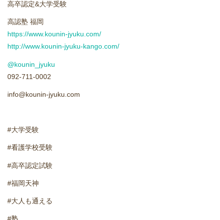
高卒認定&大学受験
進学実績
高認塾 福岡
生徒さんの声
https://www.kounin-jyuku.com/
http://www.kounin-jyuku-kango.com/
@kounin_jyuku
092-711-0002
info@kounin-jyuku.com
#大学受験
#看護学校受験
#高卒認定試験
#福岡天神
#大人も通える
#塾