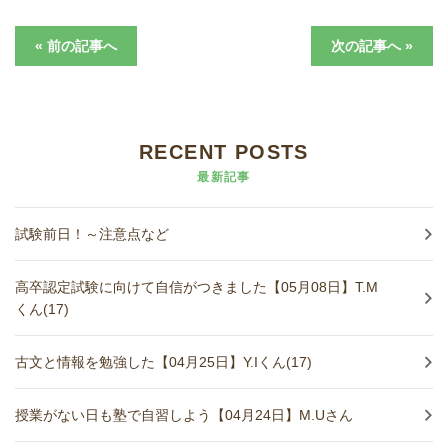
どうやって勉強する？
« 前の記事へ
次の記事へ »
合格後の進路
よくあるご質問
RECENT POSTS
最新記事
オンライン個別指導
試験前日！～注意点など
アクセス情報
高卒認定試験に向けて自信がつきました【05月08日】T.M
プライバシーポリシー
くん(17)
お問い合わせ
古文と情報を勉強した【04月25日】Y.Iくん(17)
高認塾ブログ
授業がない日も塾で自習しよう【04月24日】M.Uさん