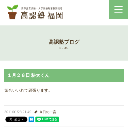
ホーム
高認塾ブログ
コース・料金案内
BLOG
高認塾はゆっくり・しっかりサポート
１月２８日 耕太くん
高認塾のご案内
気合いいれて頑張ります。
講師紹介
高卒認定試験とは
2011/01/28 21:49
今日の一言
高卒認定試験にかかる費用