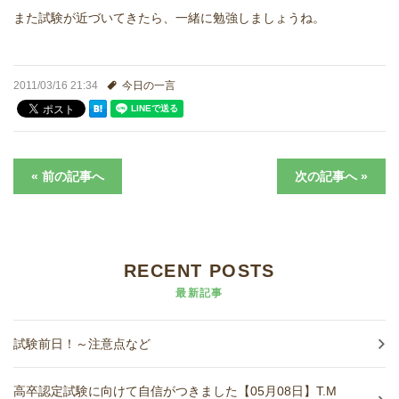
進学実績
また試験が近づいてきたら、一緒に勉強しましょうね。
生徒さんの声
2011/03/16 21:34
今日の一言
« 前の記事へ
次の記事へ »
RECENT POSTS
最新記事
試験前日！～注意点など
高卒認定試験に向けて自信がつきました【05月08日】T.M