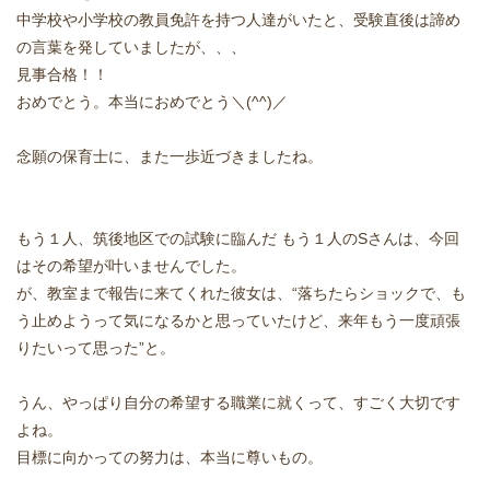
中学校や小学校の教員免許を持つ人達がいたと、受験直後は諦め
どうやって勉強する？
の言葉を発していましたが、、、
見事合格！！
合格後の進路
おめでとう。本当におめでとう＼(^^)／
念願の保育士に、また一歩近づきましたね。
よくあるご質問
オンライン個別指導
もう１人、筑後地区での試験に臨んだ もう１人のSさんは、今回
はその希望が叶いませんでした。
アクセス情報
が、教室まで報告に来てくれた彼女は、“落ちたらショックで、も
う止めようって気になるかと思っていたけど、来年もう一度頑張
プライバシーポリシー
りたいって思った”と。
お問い合わせ
うん、やっぱり自分の希望する職業に就くって、すごく大切です
よね。
高認塾ブログ
目標に向かっての努力は、本当に尊いもの。