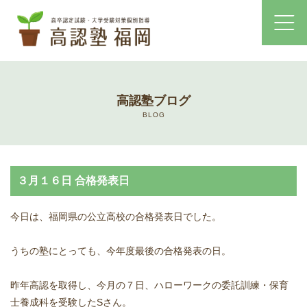
ホーム
高認塾ブログ
コース・料金案内
BLOG
高認塾はゆっくり・しっかりサポート
３月１６日 合格発表日
高認塾のご案内
今日は、福岡県の公立高校の合格発表日でした。
講師紹介
うちの塾にとっても、今年度最後の合格発表の日。
高卒認定試験とは
昨年高認を取得し、今月の７日、ハローワークの委託訓練・保育
高卒認定試験にかかる費用
士養成科を受験したSさん。